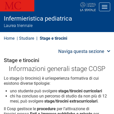
S
a
Toggl
l
t
Infermieristica pediatrica
a
a
Laurea triennale
l
c
o
Home
Studiare
Stage e tirocini
n
t
e
Naviga questa sezione
n
u
Stage e tirocini
t
o
Informazioni generali stage COSP
p
r
Lo stage (o tirocinio) è un’esperienza formativa di cui
i
esistono diverse tipologie:
n
c
uno studente può svolgere
stage/tirocini curricolari
i
chi ha concluso un percorso di studio da non più di 12
p
mesi, può svolgere
stage/tirocini extracurricolari
.
a
l
Il Cosp gestisce le
procedure
per l’attivazione di
e
tirocini presso
Enti e Imprese pubbliche e private
per