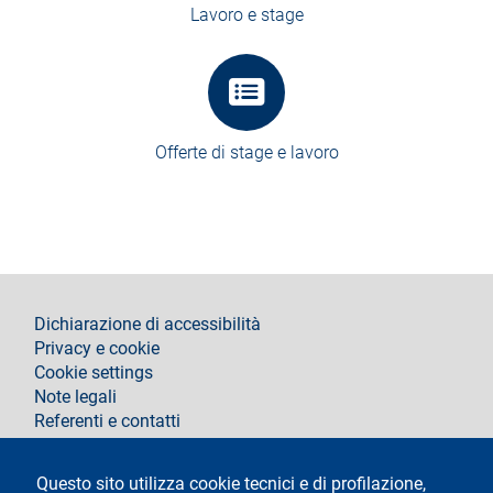
Lavoro e stage
Offerte di stage e lavoro
footer
Dichiarazione di accessibilità
Privacy e cookie
Cookie settings
Note legali
Referenti e contatti
Segui La Statale su
Questo sito utilizza cookie tecnici e di profilazione,