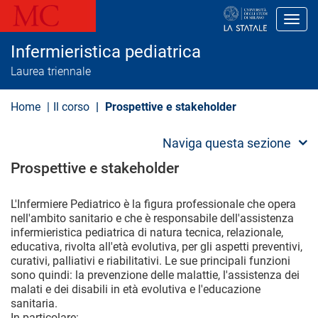
S
a
Toggl
l
t
Infermieristica pediatrica
a
a
Laurea triennale
l
c
o
Home
Il corso
Prospettive e stakeholder
n
t
e
Naviga questa sezione
n
u
Prospettive e stakeholder
t
o
p
L'Infermiere Pediatrico è la figura professionale che opera
r
nell'ambito sanitario e che è responsabile dell'assistenza
i
infermieristica pediatrica di natura tecnica, relazionale,
n
educativa, rivolta all'età evolutiva, per gli aspetti preventivi,
c
i
curativi, palliativi e riabilitativi. Le sue principali funzioni
p
sono quindi: la prevenzione delle malattie, l'assistenza dei
a
malati e dei disabili in età evolutiva e l'educazione
l
sanitaria.
e
In particolare: