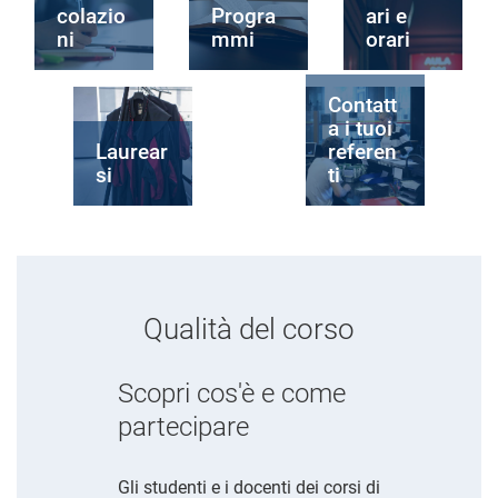
colazio
Progra
ari e
ni
mmi
orari
Contatt
a i tuoi
Laurear
referen
si
ti
Qualità del corso
Scopri cos'è e come
partecipare
Gli studenti e i docenti dei corsi di