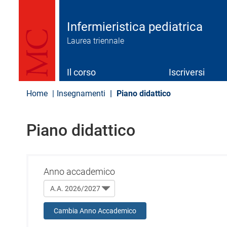
S
a
l
Infermieristica pediatrica
t
Laurea triennale
a
a
l
c
Il corso
Iscriversi
o
n
Home
Insegnamenti
Piano didattico
t
e
n
Piano didattico
u
t
o
p
r
Anno accademico
i
n
c
i
Cambia Anno Accademico
p
a