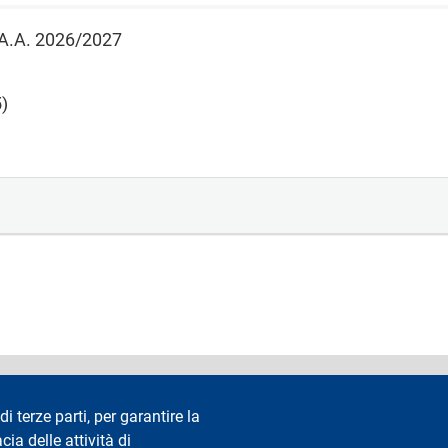
 l'A.A. 2026/2027
)
accessibilità
Privacy e cookie
Cookie settings
Note legali
Re
di terze parti, per garantire la
cia delle attività di